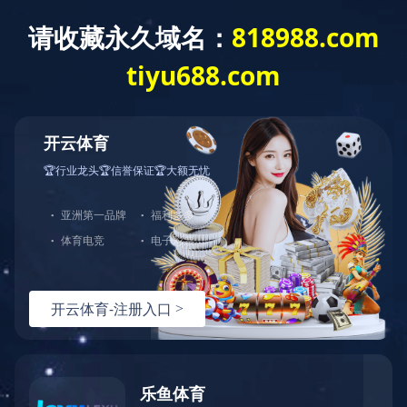
证券代码：301348
产品中心
国内半导体器件专业研发制造商
产品中心
当前位置：
首页 >> 产品中心 >> 分立器件 >> 三极管 >>
产品参数
产品型号
：