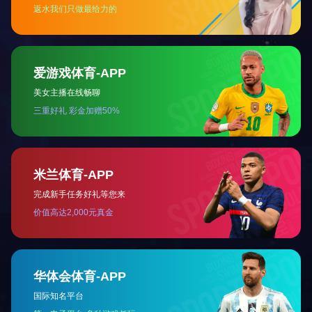
产品中心
分立器件
集成电路
技术支持
资质证书
专利技术
冲突矿产
[ ICP 报告 ]
企业文化
企业理念
文化活动
社会责任
快速连接
招募英才
联系我们
封装
投资者关系
应用
© All rights reserved. 爱体育网页版登录入口 版权所有
广东省通信管理局备案编号：
粤ICP备05006949
华体会官方网页版
|
乐鱼体育
|
开云手机官方版在线入口
|
雷速官方网页