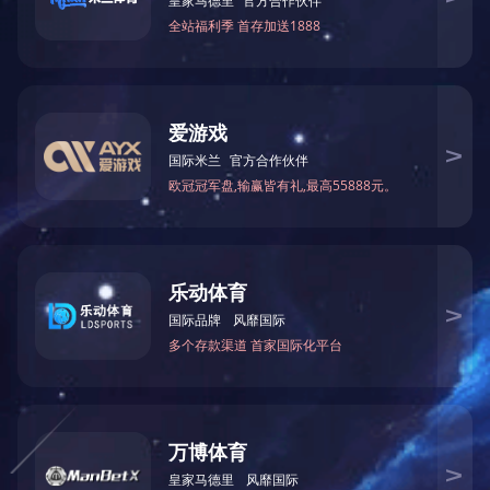
hFE
：
VCE (V) IC(mA) MIN.
MAX.
fT
：
(MHz)
封装
：
Package
下载规格PDF
下载封装PDF
详细介绍