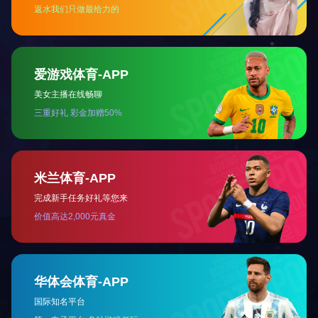
产品中心
分立器件
集成电路
技术支持
资质证书
专利技术
冲突矿产
[ ICP 报告 ]
企业文化
企业理念
文化活动
社会责任
快速连接
招募英才
联系我们
封装
投资者关系
应用
© All rights reserved. 爱体育网页版登录入口 版权所有
广东省通信管理局备案编号：
粤ICP备05006949
华体会官方网页版
|
乐鱼体育
|
开云手机官方版在线入口
|
雷速官方网页