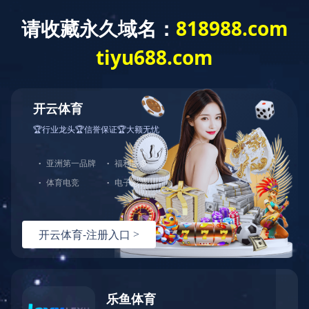
证券代码：301348
产品中心
国内半导体器件专业研发制造商
产品中心
当前位置：
首页 >> 产品中心 >> 分立器件 >> 三极管 >>
产品参数
产品型号
：