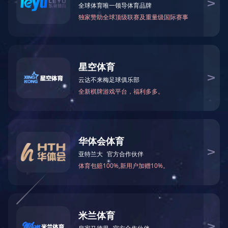
极性
：
POLARITY
PC
：
(mW)
IC
：
(mA)
VCBO
：
(V)
VCEO
：
(V)
VEBO
：
(V)
VCE(sat)
：
(V) IC(mA) IB(mA)