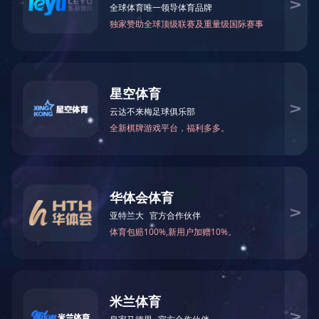
极性
：
POLARITY
PC
：
(mW)
IC
：
(mA)
VCBO
：
(V)
VCEO
：
(V)
VEBO
：
(V)
VCE(sat)
：
(V) IC(mA) IB(mA)