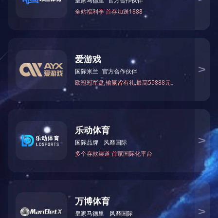
hFE
：
VCE (V) IC(mA) MIN.
MAX.
fT
：
(MHz)
封装
：
Package
下载规格PDF
下载封装PDF
详细介绍