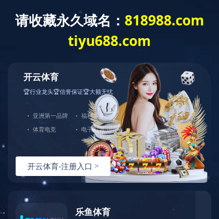
证券代码：301348
产品中心
国内半导体器件专业研发制造商
产品中心
当前位置：
首页 >> 产品中心 >> 分立器件 >> 三极管 >>
产品参数
产品型号
：