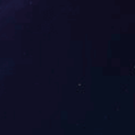
下一篇：
数字化转型助力制造业高质量发展论坛（佛山站） 圆满举办
返回
0086-757-63313388
电话：
(总机)
传真：0086-757-63313400
投资者服务热线：0086-757-63313390
邮箱： lanjian@fsbrec.com
地址：中国广东省佛山市禅城区古新路45号