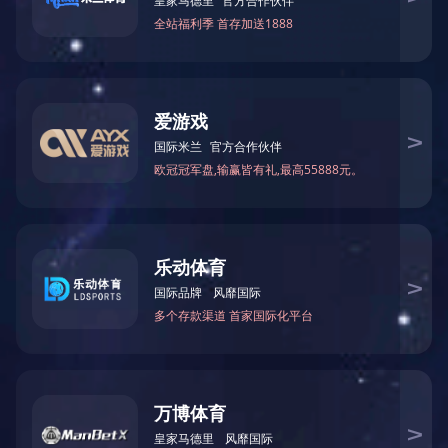
王成名董事长首先对蓝箭公司发展的状况进行了介
绍，接着对区区长对企业诉求的响应速度和为企业排
忧解难表示衷心感谢，然后就当前遇到的一些困难作
了汇报。