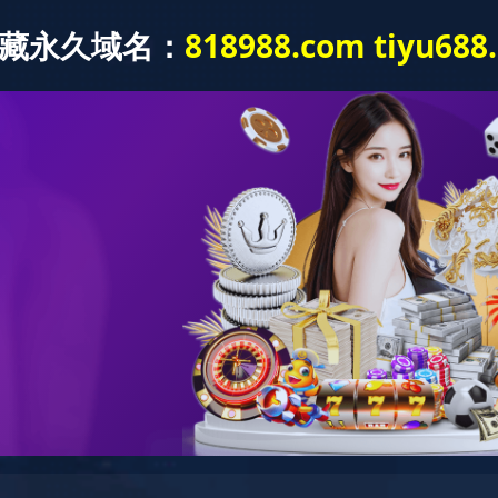
爱体育（中
产品中
封
应
技术支
企业文
国）
心
装
用
持
化
的凝聚力，由爱体育网页版登录入口工会、团委组织的爱体育网页版
队伍，经过激烈的循环赛程和决赛圈的对决，最终分出冠亚季军和
胜，体现了蓝箭人的拼搏与进取的精神；比赛中各支队伍群策群力