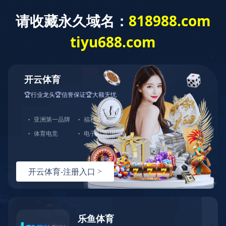
证券代码：301348
当前位置：
首页
>
公司动态
2017年贺国庆·迎中秋趣味运动会
发表日期 ：2018-01-09 16:13
作者：爱体育网页版登录入口
浏览次数 ：16430
为庆祝国庆节&中秋节日的到来，我司于2017年9月28日在公司办
公楼门前广场举办了一场贺国庆·迎中秋趣味运动会，本次活动主要围
绕着培养和提高员工团队协作能力。
本次趣味运动会全部以团体项目为主，现场自由组队。
第一阶段：无轨电车团体比赛
以部门（支部）为单位，组成一分厂队、二分厂队、三分厂队、LED
队、质检班队、科室队等六支队伍参加进行比赛。比赛规则为通过指