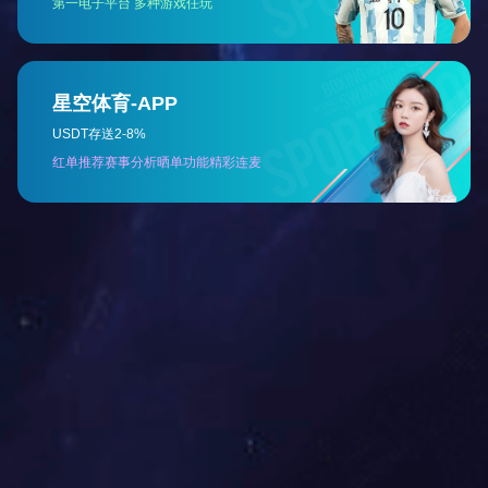
恭喜幸运儿！