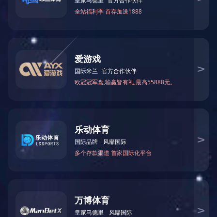
第二阶段：无轨电车比赛结束后进行趣味团体运动项目挑战，本次趣
味项目超过50%为新项目，增加新鲜感。
以下是精彩现场画面