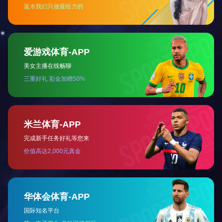
谢谢关注。
上一篇：
爱体育网页版登录入口三八女神节女子拔河比赛！
下一篇：
爱体育网页版登录入口第十二次拓展训练活动
返回
0086-757-63313388
电话：
(总机)