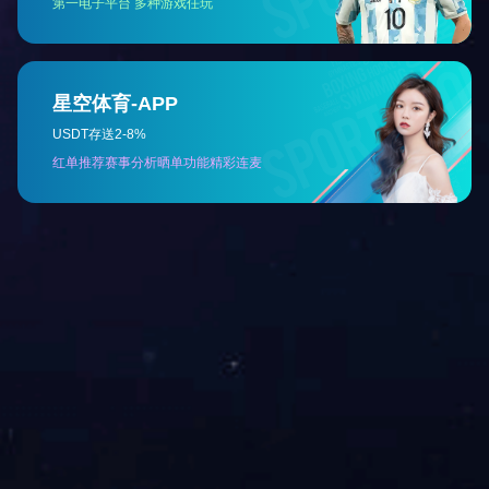
传真：0086-757-63313400
投资者服务热线：0086-757-63313390
邮箱： lanjian@fsbrec.com
地址：中国广东省佛山市禅城区古新路45号
爱体育（中国）
公司简介
公司动态
成长历程
厂区厂貌
公司荣誉
产品中心
分立器件
集成电路
技术支持
资质证书
专利技术
冲突矿产
[ ICP 报告 ]