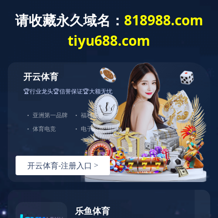
证券代码：301348
当前位置：
首页
>
文化活动
爱体育网页版登录入口一分厂新员工交流活动
发表日期 ：2016-03-15 08:19
作者：爱体育网页版登录入口
浏览次数 ：12374
公司生产规模不断扩大，员工也不断增加。为了让新加入的员工们
更好地融入蓝箭这个大家庭，员工们之间能够更好的认识，最近一分
厂组织内部新员工在公司多功能厅举办了一场交流活动。
交流活动中，员工们坐在一起各自自我介绍，并轻松的聊聊天，同
时一分厂还准备了一些小游戏来让员工们更放松并拉近员工们之间的
距离。
精彩瞬间：