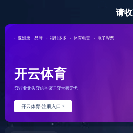
首
证券代码：301348
页
当前位置：
首页
>
文化活动
爱体育网页版登录入口11月生日晚会精
发表日期 ：2015-12-05 08:30
作者：爱体育网页版登录入口
浏览次数 ：11628
爱体育网页版登录入口于11月底举办了员工生日
现金抽奖环节，寿星们玩得不亦乐乎！！