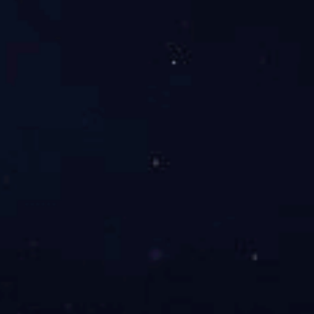
年12月12日爱体育网页版登录入口开展第十一次员工拓展活动
支持
企业文化
快速连接