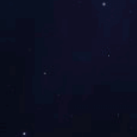
上一篇：
蓝箭10月生日晚会