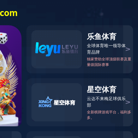
招募英
联系我
投资者关
才
们
系
10
会共有
个小游戏此外还有现金抽奖环节，同事们都积
悦，也祝愿员工能有个愉快的中秋以及国庆。