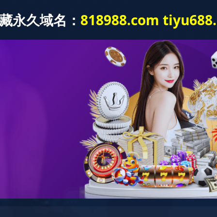
爱体育（中
产品中
封
应
技术支
企业文
国）
心
装
用
持
化
2015
9
25
年
月
日
口股份有限公司篮球场和多功能厅举办了庆中秋迎国庆游园会，本次游园
情放松自己，赢得了欢乐赢得了礼品。公司尽可能让员工感受到节日的喜