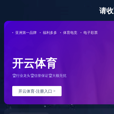
首
证券代码：301348
页
当前位置：
首页
>
文化活动
2015年庆中秋迎国庆游园会
发表日期 ：2015-09-29 14:43
作者：爱体育网页版登录入口
浏览次数 ：11687
9
25
14:30-16:00
月
日下午
，在爱体育网页版登录入
极参与其中并获得了各种小礼品，大家在玩的过程中尽